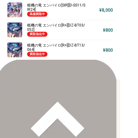
柩機の竜 エンバイロ[SIR][D-SS11/S
IR24]
¥8,000
高価買取中
柩機の竜 エンバイロ[R+][DZ-BT03/
052]
¥800
買取強化中
柩機の竜 エンバイロ[R+][DZ-BT13/
064]
¥800
買取強化中
お支払い方法について
【クレジットカード決済】
各種ブランドのカードをご利用いただけます。
【PayPay】
【Paidy（後払い/コンビニ払い）】
【銀行振込】
お支払後の在庫確保となりますため、お早めにお支払をお願いし
ます。
なお、お支払口座は、注文確認メールに記載しております。
振込手数料はお客様負担となります。