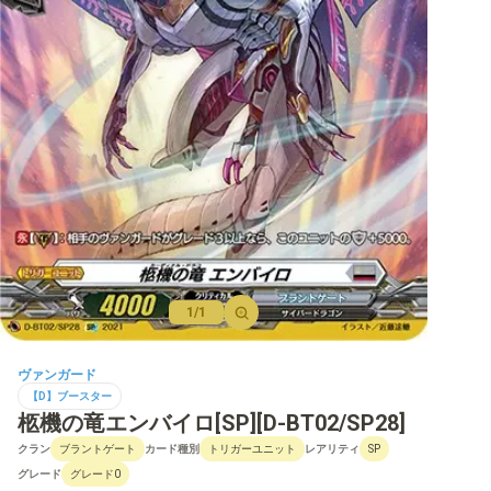
【D】ブースター
【D】その他ブースター
【D】デッキなど
【DPR】PRカード
1/1
ヴァンガード
【D】ブースター
柩機の竜エンバイロ[SP][D-BT02/SP28]
クラン
カード種別
レアリティ
ブラントゲート
トリガーユニット
SP
グレード
グレード0