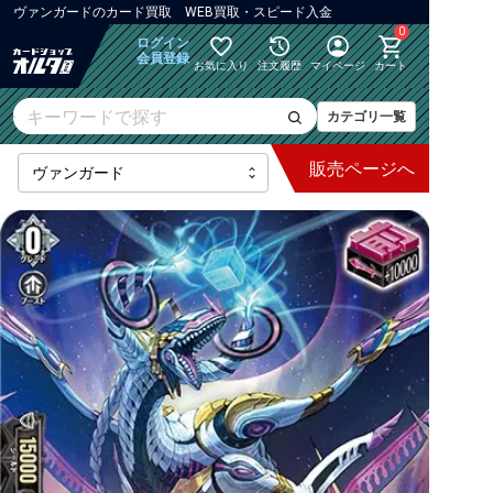
ヴァンガード
の
カード買取 WEB買取・スピード入金
0
ログイン
会員登録
お気に入り
注文履歴
マイページ
カート
カテゴリ一覧
販売
ページへ
最新弾
【DZ】ブースター
【DZ】その他ブースター
【DZ】デッキなど