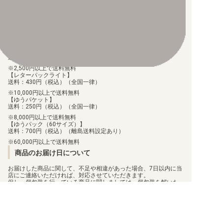
ご注文より7日以内にお支払がない場合には、注文が自動的にキャ
ンセルされます。
【代金引換】
手数料290円（税込）を申し受けます。
配送料について
【ゆうメール】
送料：100円（税込）（全国一律）
2,500円以上で送料無料
【レターパックライト】
送料：430円（税込）（全国一律）
10,000円以上で送料無料
【ゆうパケット】
送料：250円（税込）（全国一律）
8,000円以上で送料無料
【ゆうパック（60サイズ）】
送料：700円（税込）（離島送料設定あり）
60,000円以上で送料無料
商品のお届け日について
お届けした商品に関して、不足や相違があった場合、7日以内に当
店にご連絡いただければ、対応させていただきます。
但し、個包装を行っている商品に関しましては、個包装を解いた
商品に関しては、対応ができません。
お客様都合での返品/交換は承っておりません。
返品/交換のご連絡は、
問い合わせフォーム
よりご連絡をお願いし
ます。