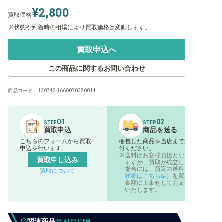
¥2,800
買取価格
状態や到着時の相場により買取価格は変動します。
買取申込へ
この商品に関するお問い合わせ
商品コード：
130742-1660070380014
01
02
STEP
STEP
買取申込
商品を送る
こちらのフォームから買取
梱包した商品を当店まで送
申込を行います。
付ください。
送料はお客様負担となり
買取申し込み
ますが、買取が成立した
場合には、所定の送料（
買取について
詳細はこちら
）を買取
金額に上乗せしてお支払
いたします。
関連商品
RELATED ITEM