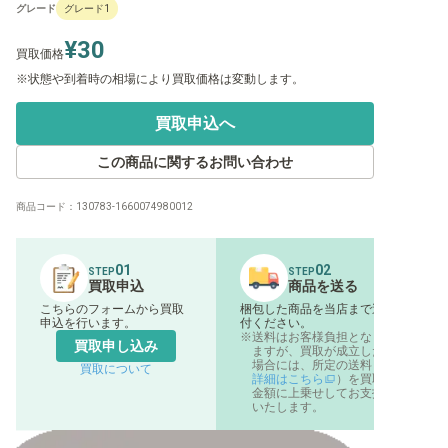
グレード
グレード1
¥30
買取価格
状態や到着時の相場により買取価格は変動します。
買取申込へ
この商品に関するお問い合わせ
商品コード：
130783-1660074980012
01
02
STEP
STEP
買取申込
商品を送る
こちらのフォームから買取
梱包した商品を当店まで送
申込を行います。
付ください。
送料はお客様負担となり
買取申し込み
ますが、買取が成立した
場合には、所定の送料（
買取について
詳細はこちら
）を買取
金額に上乗せしてお支払
いたします。