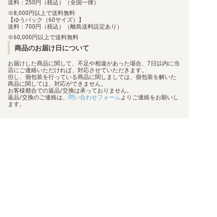
送料：250円（税込）（全国一律）
8,000円以上で送料無料
【ゆうパック（60サイズ）】
送料：700円（税込）（離島送料設定あり）
60,000円以上で送料無料
商品のお届け日について
お届けした商品に関して、不足や相違があった場合、7日以内に当
店にご連絡いただければ、対応させていただきます。
但し、個包装を行っている商品に関しましては、個包装を解いた
商品に関しては、対応ができません。
お客様都合での返品/交換は承っておりません。
返品/交換のご連絡は、
問い合わせフォーム
よりご連絡をお願いし
ます。
買取について
利用規約
日替わりポイント
特定商取引法に基づく表示
商品発送保険
プライバシーポリシー
顧客情報補償
状態表記
梱包方法
会社概要
真偽物判定
お問い合わせ