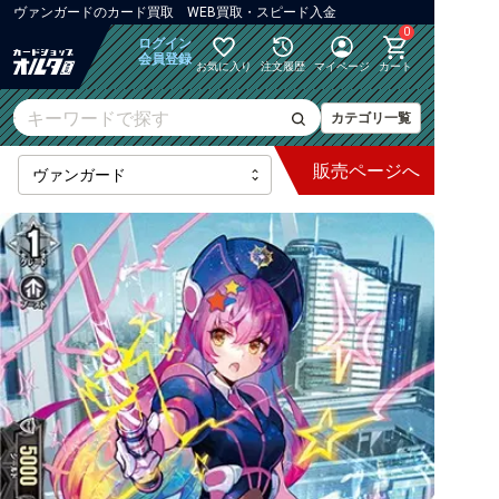
ヴァンガード
の
カード買取 WEB買取・スピード入金
0
ログイン
会員登録
お気に入り
注文履歴
マイページ
カート
カテゴリ一覧
販売
ページへ
最新弾
【DZ】ブースター
【DZ】その他ブースター
【DZ】デッキなど