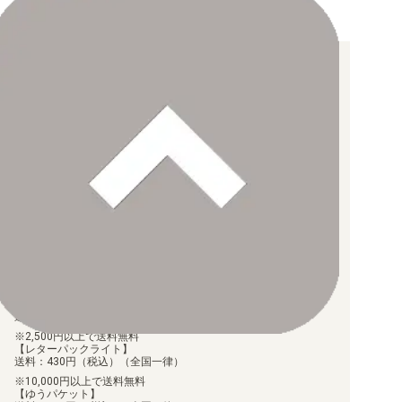
お支払い方法について
【クレジットカード決済】
各種ブランドのカードをご利用いただけます。
【PayPay】
【Paidy（後払い/コンビニ払い）】
【銀行振込】
お支払後の在庫確保となりますため、お早めにお支払をお願いし
ます。
なお、お支払口座は、注文確認メールに記載しております。
振込手数料はお客様負担となります。
ご注文より7日以内にお支払がない場合には、注文が自動的にキャ
ンセルされます。
【代金引換】
手数料290円（税込）を申し受けます。
配送料について
【ゆうメール】
送料：100円（税込）（全国一律）
2,500円以上で送料無料
【レターパックライト】
送料：430円（税込）（全国一律）
10,000円以上で送料無料
【ゆうパケット】