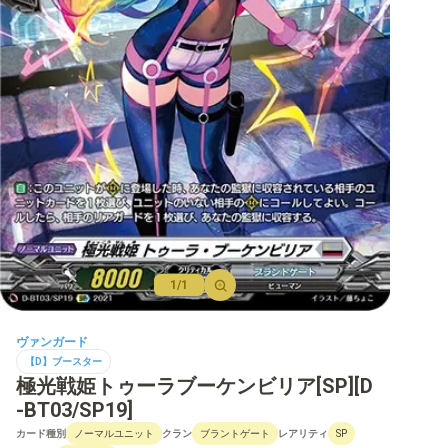
【D】ブースター
【D】その他ブースター
【D】デッキなど
【DPR】PRカード
1/1
ヴァンガード
【D】ブースター
極光戦姫トゥーラブーケンビリア[SP][D
-BT03/SP19]
カード種別
クラン
レアリティ
ノーマルユニット
ブラントゲート
SP