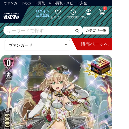
ヴァンガード
の
カード買取 WEB買取・スピード入金
0
ログイン
会員登録
お気に入り
注文履歴
マイページ
カート
カテゴリ一覧
販売
ページへ
最新弾
【DZ】ブースター
【DZ】その他ブースター
【DZ】デッキなど