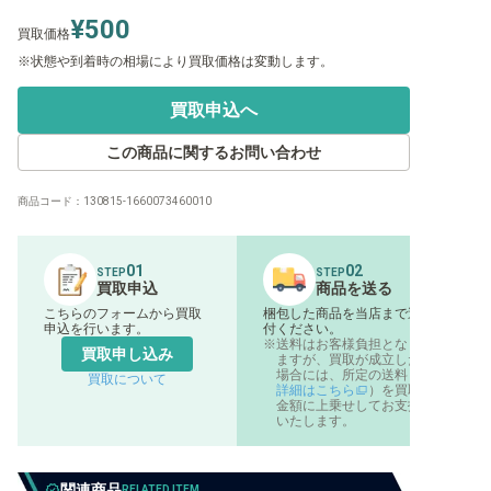
¥500
買取価格
状態や到着時の相場により買取価格は変動します。
買取申込へ
この商品に関するお問い合わせ
商品コード：
130815-1660073460010
01
02
STEP
STEP
買取申込
商品を送る
こちらのフォームから買取
梱包した商品を当店まで送
申込を行います。
付ください。
送料はお客様負担となり
買取申し込み
ますが、買取が成立した
場合には、所定の送料（
買取について
詳細はこちら
）を買取
金額に上乗せしてお支払
いたします。
関連商品
RELATED ITEM