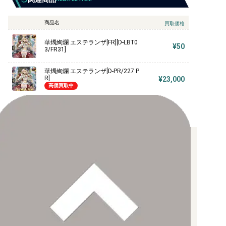
商品名
買取価格
華燭絢爛 エステランザ[FR][D-LBT0
¥50
3/FR31]
華燭絢爛 エステランザ[D-PR/227 P
R]
¥23,000
高価買取中
お支払い方法について
【クレジットカード決済】
各種ブランドのカードをご利用いただけます。
【PayPay】
【Paidy（後払い/コンビニ払い）】
【銀行振込】
お支払後の在庫確保となりますため、お早めにお支払をお願いし
ます。
なお、お支払口座は、注文確認メールに記載しております。
振込手数料はお客様負担となります。