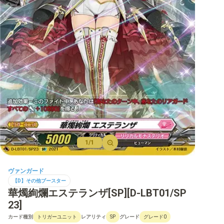
【D】ブースター
【D】その他ブースター
【D】デッキなど
【DPR】PRカード
1/1
ヴァンガード
【D】その他ブースター
華燭絢爛エステランザ[SP][D-LBT01/SP
23]
カード種別
レアリティ
グレード
トリガーユニット
SP
グレード0