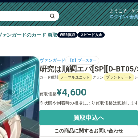
ようこそ、
ゲ
ログイン/ 会
ヴァンガード
のカード
買取
WEB買取
スピード入金
ヴァンガード
【D】ブースター
研究は順調エバ[SP][D-BT05/S
カード種別
ノーマルユニット
クラン
ブラントゲート
レ
¥4,600
買取価格
状態や到着時の相場により買取価格は変動しま
買取申込へ
この商品に関するお問い合わせ