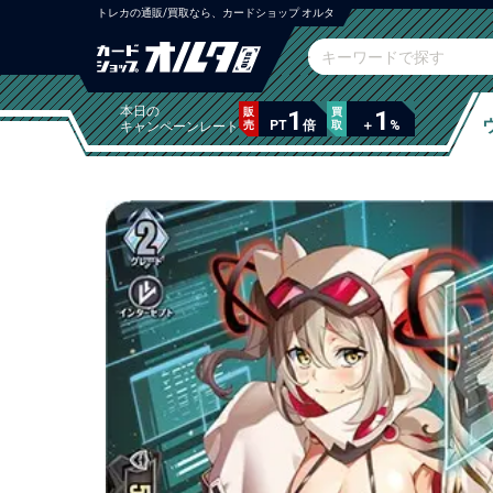
トレカの通販/買取なら、カードショップ オルタ
本日の
販
1
買
1
PT
倍
＋
%
キャンペーンレート
売
取