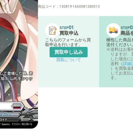
商品コード：
130819-1660081280013
01
0
STEP
STEP
買取申込
商品
こちらのフォームから買
梱包した商品
取申込を行います。
送付ください
送料はお客
買取申し込み
りますが、
した場合に
買取について
送料（
詳細
）を買取金
してお支払
す。