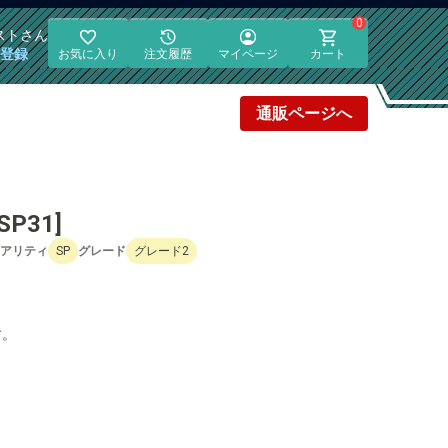
0
スト
さん
員登録
お気に入り
注文履歴
マイページ
カート
通販
ページへ
P31]
アリティ
SP
グレード
グレード2
す。