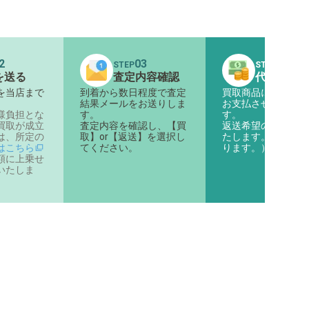
2
03
04
STEP
STEP
を送る
査定内容確認
代金のお
を当店まで
到着から数日程度で査定
買取商品に対する代
。
結果メールをお送りしま
お支払させていただ
様負担とな
す。
す。
買取が成立
査定内容を確認し、【買
返送希望の商品は返
は、所定の
取】or【返送】を選択し
たします。（着払い
はこちら
てください。
ります。）
額に上乗せ
いたしま