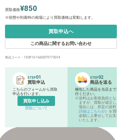
¥850
買取価格
状態や到着時の相場により買取価格は変動します。
買取申込へ
この商品に関するお問い合わせ
商品コード：
130910-1660079770014
01
02
STEP
STEP
買取申込
商品を送る
こちらのフォームから買取
梱包した商品を当店まで送
申込を行います。
付ください。
送料はお客様負担となり
買取申し込み
ますが、買取が成立した
場合には、所定の送料（
買取について
詳細はこちら
）を買取
金額に上乗せしてお支払
いたします。