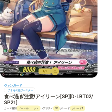
【D】ブースター
【D】その他ブースター
【D】デッキなど
【DPR】PRカード
1/1
ヴァンガード
【D】その他ブースター
食べ過ぎ注意!アイリーン[SP][D-LBT02/
SP21]
カード種別
レアリティ
グレード
ノーマルユニット
SP
グレード1