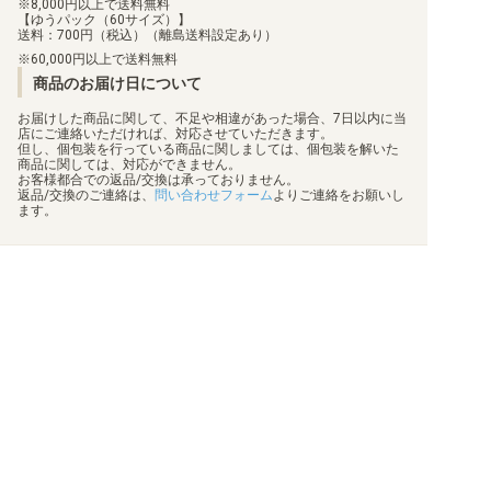
8,000円以上で送料無料
【ゆうパック（60サイズ）】
送料：700円（税込）（離島送料設定あり）
60,000円以上で送料無料
商品のお届け日について
お届けした商品に関して、不足や相違があった場合、7日以内に当
店にご連絡いただければ、対応させていただきます。
但し、個包装を行っている商品に関しましては、個包装を解いた
商品に関しては、対応ができません。
お客様都合での返品/交換は承っておりません。
返品/交換のご連絡は、
問い合わせフォーム
よりご連絡をお願いし
ます。
買取について
利用規約
日替わりポイント
特定商取引法に基づく表示
商品発送保険
プライバシーポリシー
顧客情報補償
状態表記
梱包方法
会社概要
真偽物判定
お問い合わせ