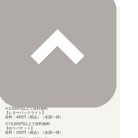
お支払い方法について
【クレジットカード決済】
各種ブランドのカードをご利用いただけます。
【PayPay】
【Paidy（後払い/コンビニ払い）】
【銀行振込】
お支払後の在庫確保となりますため、お早めにお支払をお願いし
ます。
なお、お支払口座は、注文確認メールに記載しております。
振込手数料はお客様負担となります。
ご注文より7日以内にお支払がない場合には、注文が自動的にキャ
ンセルされます。
【代金引換】
手数料290円（税込）を申し受けます。
配送料について
【ゆうメール】
送料：100円（税込）（全国一律）
2,500円以上で送料無料
【レターパックライト】
送料：430円（税込）（全国一律）
10,000円以上で送料無料
【ゆうパケット】
送料：250円（税込）（全国一律）