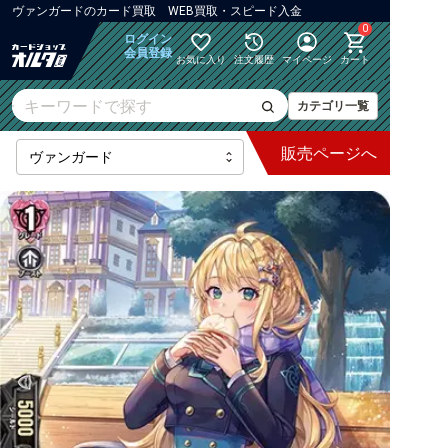
ヴァンガード
の
カード買取 WEB買取・スピード入金
0
ログイン
会員登録
お気に入り
注文履歴
マイページ
カート
カテゴリ一覧
販売
ページへ
最新弾
【DZ】ブースター
【DZ】その他ブースター
【DZ】デッキなど