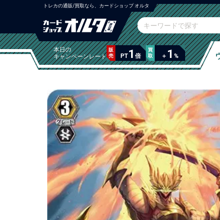
トレカの通販/買取なら、カードショップ オルタ
本日の
販
1
買
1
PT
倍
＋
%
キャンペーンレート
売
取