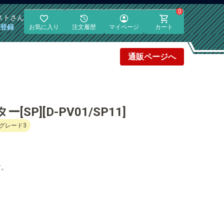
0
スト
さん
員登録
お気に入り
注文履歴
マイページ
カート
通販
ページへ
P][D-PV01/SP11]
グレード3
す。