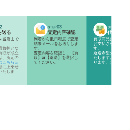
2
03
04
STEP
STEP
を送る
査定内容確認
代金のお
を当店まで
到着から数日程度で査定
買取商品に対する代
。
結果メールをお送りしま
お支払させていただ
様負担とな
す。
す。
買取が成立
査定内容を確認し、【買
返送希望の商品は返
は、所定の
取】or【返送】を選択し
たします。（着払い
はこちら
てください。
ります。）
額に上乗せ
いたしま