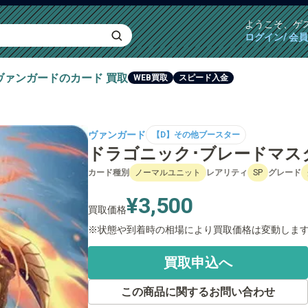
ようこそ、
ゲ
ログイン/ 会
ヴァンガード
のカード
買取
WEB買取
スピード入金
ヴァンガード
【D】その他ブースター
ドラゴニック･ブレードマスター[S
カード種別
ノーマルユニット
レアリティ
SP
グレード
¥3,500
買取価格
状態や到着時の相場により買取価格は変動しま
買取申込へ
この商品に関するお問い合わせ