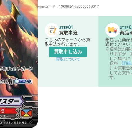
商品コード：
130982-1650065030017
01
0
STEP
STEP
買取申込
商品
こちらのフォームから買
梱包した商品
取申込を行います。
送付ください
送料はお客
買取申し込み
りますが、
した場合に
買取について
送料（
詳細
）を買取金
してお支払
す。