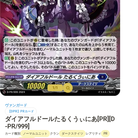
【D】ブースター
【D】その他ブースター
【D】デッキなど
【DPR】PRカード
1/1
ヴァンガード
【DPR】PRカード
ダイアフルドールたるくうぃにあ[PR][D
-PR/999]
カード種別
クラン
レアリティ
ノーマルユニット
ダークステイツ
PR