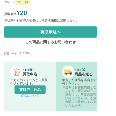
グレード
グレード2
¥20
買取価格
状態や到着時の相場により買取価格は変動します。
買取申込へ
この商品に関するお問い合わせ
商品コード：
213028
01
02
STEP
STEP
買取申込
商品を送る
こちらのフォームから買取
梱包した商品を当店まで送
申込を行います。
付ください。
送料はお客様負担となり
買取申し込み
ますが、買取が成立した
場合には、所定の送料（
買取について
詳細はこちら
）を買取
金額に上乗せしてお支払
いたします。