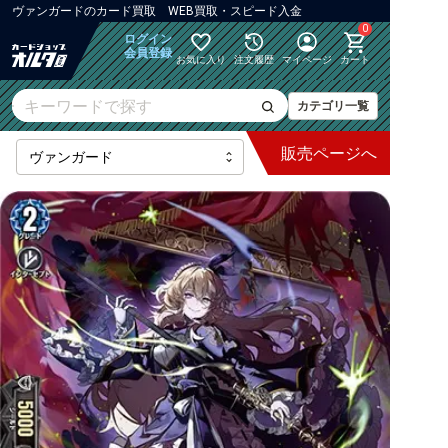
ヴァンガード
の
カード買取 WEB買取・スピード入金
0
ログイン
会員登録
お気に入り
注文履歴
マイページ
カート
カテゴリ一覧
販売
ページへ
最新弾
【DZ】ブースター
【DZ】その他ブースター
【DZ】デッキなど