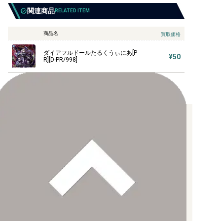
関連商品
RELATED ITEM
商品名
買取価格
ダイアフルドールたるくうぃにあ[P
¥50
R][D-PR/998]
お支払い方法について
【クレジットカード決済】
各種ブランドのカードをご利用いただけます。
【PayPay】
【Paidy（後払い/コンビニ払い）】
【銀行振込】
お支払後の在庫確保となりますため、お早めにお支払をお願いし
ます。
なお、お支払口座は、注文確認メールに記載しております。
振込手数料はお客様負担となります。
ご注文より7日以内にお支払がない場合には、注文が自動的にキャ
ンセルされます。
【代金引換】