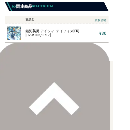
関連商品
RELATED ITEM
商品名
買取価格
銀河英勇 アイシィ･テイフォス[FR]
¥30
[DZ-BT05/FR17]
お支払い方法について
【クレジットカード決済】
各種ブランドのカードをご利用いただけます。
【PayPay】
【Paidy（後払い/コンビニ払い）】
【銀行振込】
お支払後の在庫確保となりますため、お早めにお支払をお願いし
ます。
なお、お支払口座は、注文確認メールに記載しております。
振込手数料はお客様負担となります。
ご注文より7日以内にお支払がない場合には、注文が自動的にキャ
ンセルされます。
【代金引換】