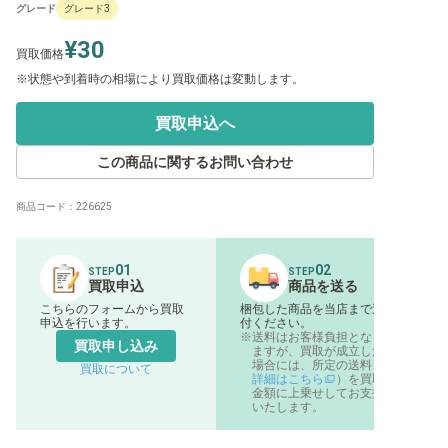
グレード
グレード3
¥30
買取価格
状態や到着時の相場により買取価格は変動します。
買取申込へ
この商品に関するお問い合わせ
商品コード：
226625
01
02
STEP
STEP
買取申込
商品を送る
こちらのフォームから買取
梱包した商品を当店まで送
申込を行います。
付ください。
送料はお客様負担となり
買取申し込み
ますが、買取が成立した
場合には、所定の送料（
買取について
詳細はこちら
）を買取
金額に上乗せしてお支払
いたします。