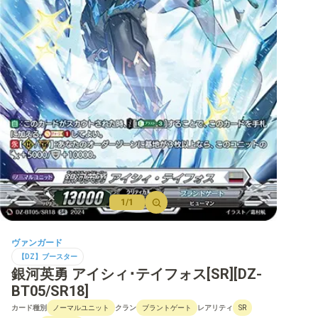
【D】ブースター
【D】その他ブースター
【D】デッキなど
【DPR】PRカード
1/1
ヴァンガード
【DZ】ブースター
銀河英勇 アイシィ･テイフォス[SR][DZ-
BT05/SR18]
カード種別
クラン
レアリティ
ノーマルユニット
ブラントゲート
SR