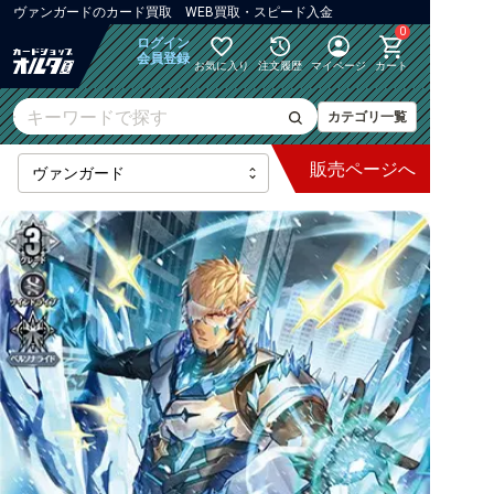
ヴァンガード
の
カード買取 WEB買取・スピード入金
0
ログイン
会員登録
お気に入り
注文履歴
マイページ
カート
カテゴリ一覧
販売
ページへ
最新弾
【DZ】ブースター
【DZ】その他ブースター
【DZ】デッキなど