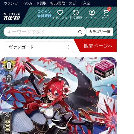
ヴァンガード
の
カード買取 WEB買取・スピード入金
0
ログイン
会員登録
お気に入り
注文履歴
マイページ
カート
カテゴリ一覧
販売
ページへ
最新弾
【DZ】ブースター
【DZ】その他ブースター
【DZ】デッキなど