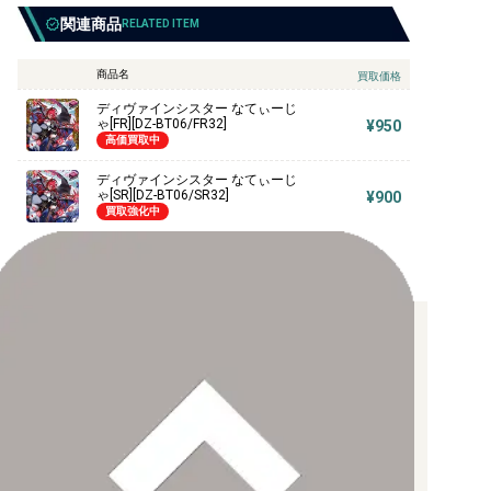
関連商品
RELATED ITEM
商品名
買取価格
ディヴァインシスター なてぃーじ
ゃ[FR][DZ-BT06/FR32]
¥950
高価買取中
ディヴァインシスター なてぃーじ
ゃ[SR][DZ-BT06/SR32]
¥900
買取強化中
お支払い方法について
【クレジットカード決済】
各種ブランドのカードをご利用いただけます。
【PayPay】
【Paidy（後払い/コンビニ払い）】
【銀行振込】
お支払後の在庫確保となりますため、お早めにお支払をお願いし
ます。
なお、お支払口座は、注文確認メールに記載しております。