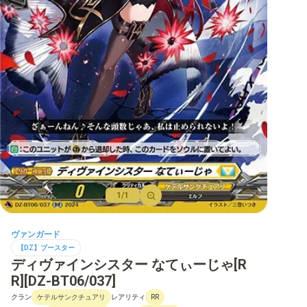
【D】ブースター
【D】その他ブースター
【D】デッキなど
【DPR】PRカード
1/1
ヴァンガード
【DZ】ブースター
ディヴァインシスター なてぃーじゃ[R
R][DZ-BT06/037]
クラン
レアリティ
ケテルサンクチュアリ
RR