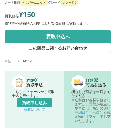
カード種別
グレード
トリガーユニット
グレード0
¥150
買取価格
状態や到着時の相場により買取価格は変動します。
買取申込へ
この商品に関するお問い合わせ
商品コード：
441123
01
02
STEP
STEP
買取申込
商品を送る
こちらのフォームから買取
梱包した商品を当店まで送
申込を行います。
付ください。
送料はお客様負担となり
買取申し込み
ますが、買取が成立した
場合には、所定の送料（
買取について
詳細はこちら
）を買取
金額に上乗せしてお支払
いたします。