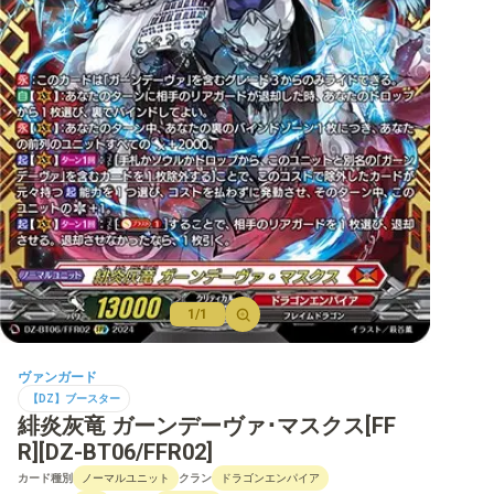
【D】ブースター
【D】その他ブースター
【D】デッキなど
【DPR】PRカード
1/1
ヴァンガード
【DZ】ブースター
緋炎灰竜 ガーンデーヴァ･マスクス[FF
R][DZ-BT06/FFR02]
カード種別
クラン
ノーマルユニット
ドラゴンエンパイア