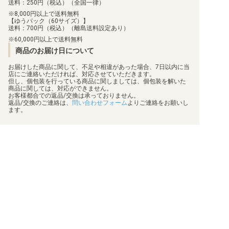
送料：250円（税込）（全国一律）
8,000円以上で送料無料
【ゆうパック（60サイズ）】
送料：700円（税込）（離島送料設定あり）
60,000円以上で送料無料
商品のお届け日について
お届けした商品に関して、不足や相違があった場合、7日以内に当
店にご連絡いただければ、対応させていただきます。
但し、個包装を行っている商品に関しましては、個包装を解いた
商品に関しては、対応ができません。
お客様都合での返品/交換は承っておりません。
返品/交換のご連絡は、
問い合わせフォーム
よりご連絡をお願いし
ます。
買取について
利用規約
日替わりポイント
特定商取引法に基づく表示
商品発送保険
プライバシーポリシー
顧客情報補償
状態表記
梱包方法
会社概要
真偽物判定
お問い合わせ