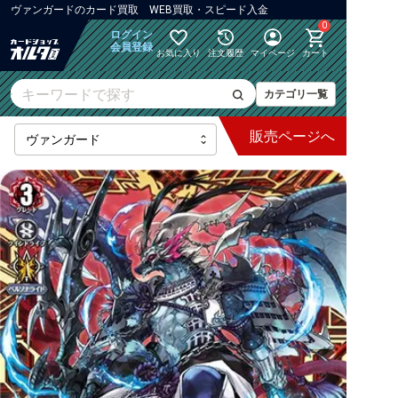
ヴァンガード
の
カード買取 WEB買取・スピード入金
0
ログイン
会員登録
お気に入り
注文履歴
マイページ
カート
カテゴリ一覧
販売
ページへ
最新弾
【DZ】ブースター
【DZ】その他ブースター
【DZ】デッキなど