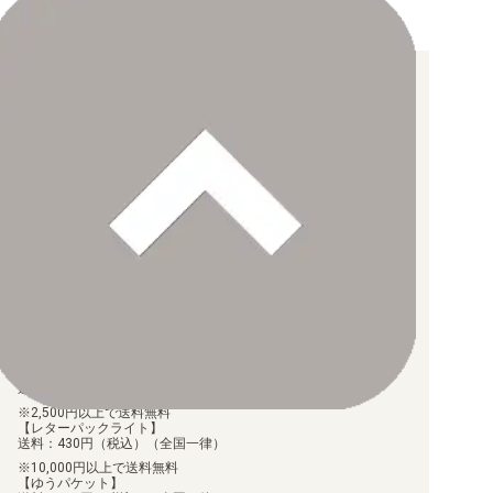
お支払い方法について
【クレジットカード決済】
各種ブランドのカードをご利用いただけます。
【PayPay】
【Paidy（後払い/コンビニ払い）】
【銀行振込】
お支払後の在庫確保となりますため、お早めにお支払をお願いし
ます。
なお、お支払口座は、注文確認メールに記載しております。
振込手数料はお客様負担となります。
ご注文より7日以内にお支払がない場合には、注文が自動的にキャ
ンセルされます。
【代金引換】
手数料290円（税込）を申し受けます。
配送料について
【ゆうメール】
送料：100円（税込）（全国一律）
2,500円以上で送料無料
【レターパックライト】
送料：430円（税込）（全国一律）
10,000円以上で送料無料
【ゆうパケット】