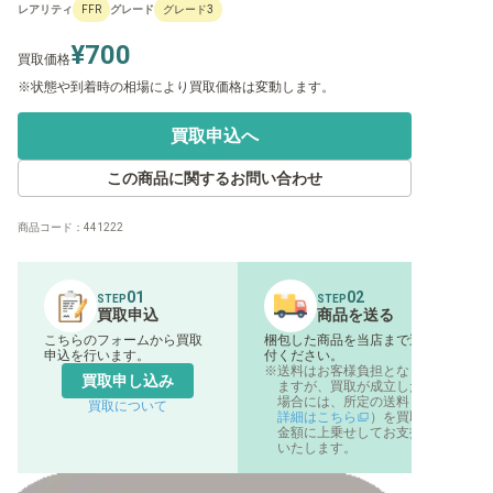
レアリティ
グレード
FFR
グレード3
¥700
買取価格
状態や到着時の相場により買取価格は変動します。
買取申込へ
この商品に関するお問い合わせ
商品コード：
441222
01
02
STEP
STEP
買取申込
商品を送る
こちらのフォームから買取
梱包した商品を当店まで送
申込を行います。
付ください。
送料はお客様負担となり
買取申し込み
ますが、買取が成立した
場合には、所定の送料（
買取について
詳細はこちら
）を買取
金額に上乗せしてお支払
いたします。