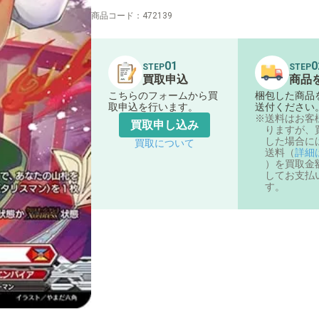
商品コード：
472139
01
0
STEP
STEP
買取申込
商品
こちらのフォームから買
梱包した商品
取申込を行います。
送付ください
送料はお客
買取申し込み
りますが、
した場合に
買取について
送料（
詳細
）を買取金
してお支払
す。