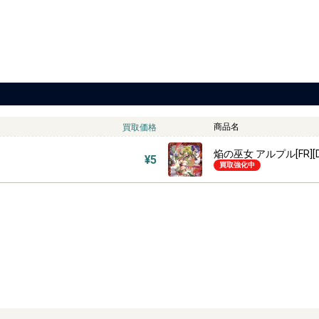
商品名
買取価格
焔の巫女 アルプル[FR][DZ
¥5
買取強化中