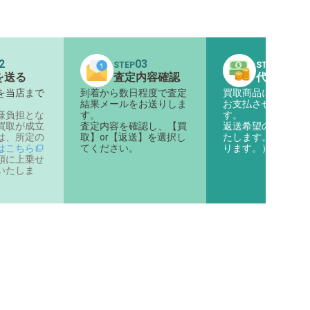
2
03
04
STEP
STEP
を送る
査定内容確認
代金のお
を当店まで
到着から数日程度で査定
買取商品に対する代
。
結果メールをお送りしま
お支払させていただ
様負担とな
す。
す。
買取が成立
査定内容を確認し、【買
返送希望の商品は返
は、所定の
取】or【返送】を選択し
たします。（着払い
はこちら
てください。
ります。）
額に上乗せ
いたしま