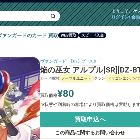
ようこそ、
ゲ
ログイン/ 会
ヴァンガード
のカード
買取
WEB買取
スピード入金
ヴァンガード
【DZ】ブースター
焔の巫女 アルプル[SR][DZ-BT0
カード種別
ノーマルユニット
クラン
ドラゴンエンパイ
¥80
買取価格
状態や到着時の相場により買取価格は変動しま
買取申込へ
この商品に関するお問い合わせ