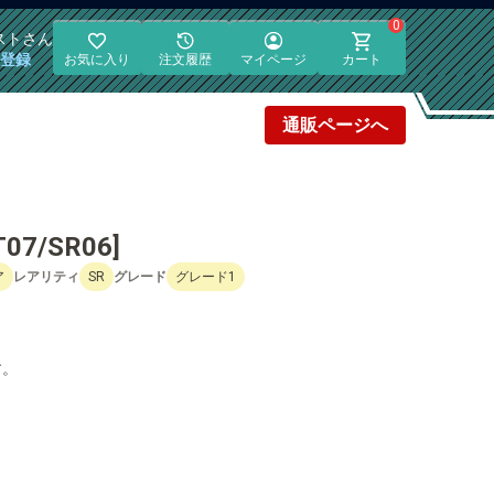
0
スト
さん
員登録
お気に入り
注文履歴
マイページ
カート
通販
ページへ
7/SR06]
ア
レアリティ
SR
グレード
グレード1
す。