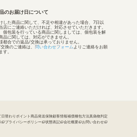
品のお届け日について
けした商品に関して、不足や相違があった場合、7日以
当店にご連絡いただければ、対応させていただきます。
、個包装を行っている商品に関しましては、個包装を解
商品に関しては、対応ができません。
様都合での返品/交換は承っておりません。
/交換のご連絡は、
問い合わせフォーム
よりご連絡をお願
ます。
て
日替わりポイント
商品発送保険
顧客情報補償
梱包方法
真偽物判定
示
プライバシーポリシー
状態表記
会社概要
お問い合わせ