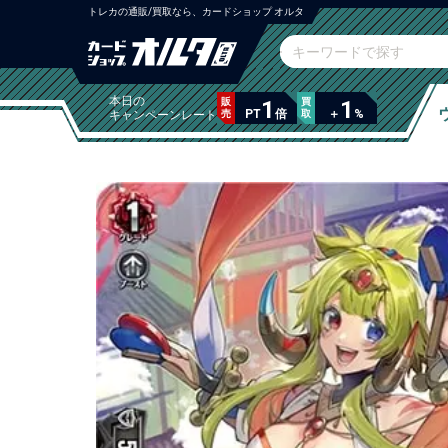
トレカの通販/買取なら、カードショップ オルタ
本日の
販
1
買
1
PT
倍
＋
%
キャンペーンレート
売
取