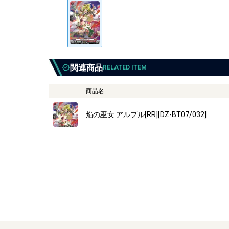
関連商品
RELATED ITEM
商品名
焔の巫女 アルプル[RR][DZ-BT07/032]