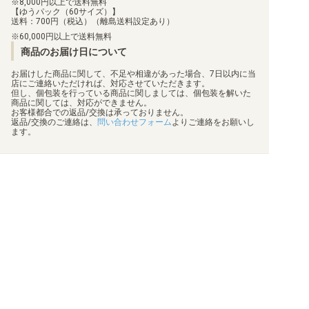
8,000円以上で送料無料
【ゆうパック（60サイズ）】
送料：700円（税込）（離島送料設定あり）
60,000円以上で送料無料
商品のお届け日について
お届けした商品に関して、不足や相違があった場合、7日以内に当
店にご連絡いただければ、対応させていただきます。
但し、個包装を行っている商品に関しましては、個包装を解いた
商品に関しては、対応ができません。
お客様都合での返品/交換は承っておりません。
返品/交換のご連絡は、
問い合わせフォーム
よりご連絡をお願いし
ます。
買取について
利用規約
日替わりポイント
特定商取引法に基づく表示
商品発送保険
プライバシーポリシー
顧客情報補償
状態表記
梱包方法
会社概要
真偽物判定
お問い合わせ