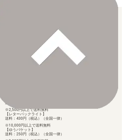
お支払い方法について
【クレジットカード決済】
各種ブランドのカードをご利用いただけます。
【PayPay】
【Paidy（後払い/コンビニ払い）】
【銀行振込】
お支払後の在庫確保となりますため、お早めにお支払をお願いし
ます。
なお、お支払口座は、注文確認メールに記載しております。
振込手数料はお客様負担となります。
ご注文より7日以内にお支払がない場合には、注文が自動的にキャ
ンセルされます。
【代金引換】
手数料290円（税込）を申し受けます。
配送料について
【ゆうメール】
送料：100円（税込）（全国一律）
2,500円以上で送料無料
【レターパックライト】
送料：430円（税込）（全国一律）
10,000円以上で送料無料
【ゆうパケット】
送料：250円（税込）（全国一律）