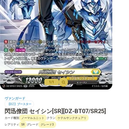
【D】ブースター
【D】その他ブースター
【D】デッキなど
【DPR】PRカード
1/1
ヴァンガード
【DZ】ブースター
閃迅僚団 セイシン[SR][DZ-BT07/SR25]
カード種別
クラン
ノーマルユニット
ケテルサンクチュアリ
レアリティ
グレード
SR
グレード3