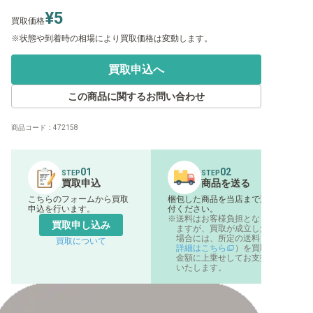
¥5
買取価格
状態や到着時の相場により買取価格は変動します。
買取申込へ
この商品に関するお問い合わせ
商品コード：
472158
01
02
STEP
STEP
買取申込
商品を送る
こちらのフォームから買取
梱包した商品を当店まで送
申込を行います。
付ください。
送料はお客様負担となり
買取申し込み
ますが、買取が成立した
場合には、所定の送料（
買取について
詳細はこちら
）を買取
金額に上乗せしてお支払
いたします。