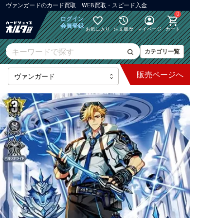
ヴァンガード
の
カード買取 WEB買取・スピード入金
0
ログイン
会員登録
お気に入り
注文履歴
マイページ
カート
カテゴリ一覧
販売
ページへ
最新弾
【DZ】ブースター
【DZ】その他ブースター
【DZ】デッキなど