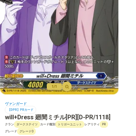
【D】ブースター
【D】その他ブースター
【D】デッキなど
【DPR】PRカード
1/1
ヴァンガード
【DPR】PRカード
will+Dress 廻間ミチル[PR][D-PR/1118]
クラン
カード種別
レアリティ
ダークステイツ
トリガーユニット
PR
グレード
グレード0