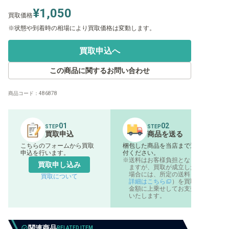
¥1,050
買取価格
状態や到着時の相場により買取価格は変動します。
買取申込へ
この商品に関するお問い合わせ
商品コード：
486878
01
02
STEP
STEP
買取申込
商品を送る
こちらのフォームから買取
梱包した商品を当店まで送
申込を行います。
付ください。
送料はお客様負担となり
買取申し込み
ますが、買取が成立した
場合には、所定の送料（
買取について
詳細はこちら
）を買取
金額に上乗せしてお支払
いたします。
関連商品
RELATED ITEM