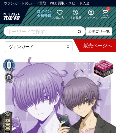
ヴァンガード
の
カード買取 WEB買取・スピード入金
0
ログイン
会員登録
お気に入り
注文履歴
マイページ
カート
カテゴリ一覧
販売
ページへ
最新弾
【DZ】ブースター
【DZ】その他ブースター
【DZ】デッキなど