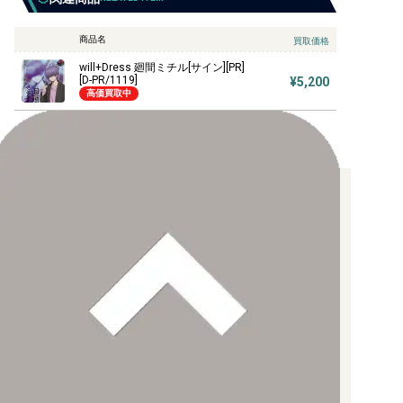
商品名
買取価格
will+Dress 廻間ミチル[サイン][PR]
[D-PR/1119]
¥5,200
高価買取中
お支払い方法について
【クレジットカード決済】
各種ブランドのカードをご利用いただけます。
【PayPay】
【Paidy（後払い/コンビニ払い）】
【銀行振込】
お支払後の在庫確保となりますため、お早めにお支払をお願いし
ます。
なお、お支払口座は、注文確認メールに記載しております。
振込手数料はお客様負担となります。
ご注文より7日以内にお支払がない場合には、注文が自動的にキャ
ンセルされます。
【代金引換】
手数料290円（税込）を申し受けます。
配送料について