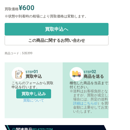
¥600
買取価格
状態や到着時の相場により買取価格は変動します。
買取申込へ
この商品に関するお問い合わせ
商品コード：
505399
01
02
STEP
STEP
買取申込
商品を送る
こちらのフォームから買取
梱包した商品を当店まで送
申込を行います。
付ください。
送料はお客様負担となり
買取申し込み
ますが、買取が成立した
場合には、所定の送料（
買取について
詳細はこちら
）を買取
金額に上乗せしてお支払
いたします。
関連商品
RELATED ITEM