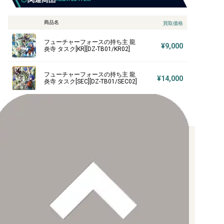
商品名
買取価格
フューチャーフォースの持ち主 龍
¥9,000
炎寺 タスク[KR][DZ-TB01/KR02]
フューチャーフォースの持ち主 龍
¥14,000
炎寺 タスク[SEC][DZ-TB01/SEC02]
お支払い方法について
【クレジットカード決済】
各種ブランドのカードをご利用いただけます。
【PayPay】
【Paidy（後払い/コンビニ払い）】
【銀行振込】
お支払後の在庫確保となりますため、お早めにお支払をお願いし
ます。
なお、お支払口座は、注文確認メールに記載しております。
振込手数料はお客様負担となります。