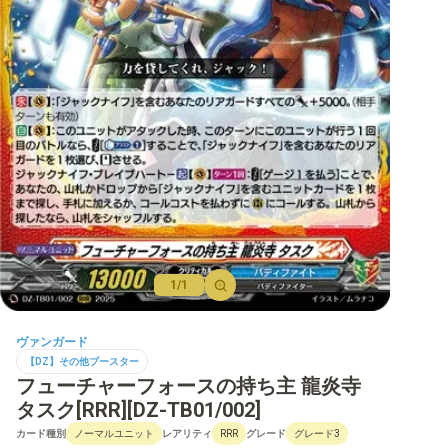
【D】ブースター
【D】その他ブースター
【D】デッキなど
【DPR】PRカード
1/1
ヴァンガード
【DZ】その他ブースター
フューチャーフォースの持ち主 龍炎寺
タスク[RRR][DZ-TB01/002]
カード種別
レアリティ
グレード
ノーマルユニット
RRR
グレード3