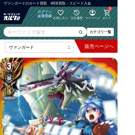
ヴァンガード
の
カード買取 WEB買取・スピード入金
0
ログイン
会員登録
お気に入り
注文履歴
マイページ
カート
カテゴリ一覧
販売
ページへ
最新弾
【DZ】ブースター
【DZ】その他ブースター
【DZ】デッキなど