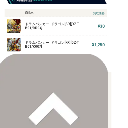
商品名
買取価格
ドラムバンカー･ドラゴン[BR][DZ-T
¥30
B01/BR04]
ドラムバンカー･ドラゴン[KR][DZ-T
¥1,250
B01/KR07]
お支払い方法について
【クレジットカード決済】
各種ブランドのカードをご利用いただけます。
【PayPay】
【Paidy（後払い/コンビニ払い）】
【銀行振込】
お支払後の在庫確保となりますため、お早めにお支払をお願いし
ます。
なお、お支払口座は、注文確認メールに記載しております。
振込手数料はお客様負担となります。