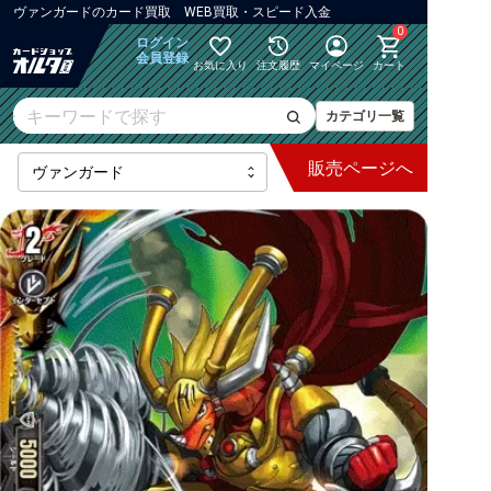
ヴァンガード
の
カード買取 WEB買取・スピード入金
0
ログイン
会員登録
お気に入り
注文履歴
マイページ
カート
カテゴリ一覧
販売
ページへ
最新弾
【DZ】ブースター
【DZ】その他ブースター
【DZ】デッキなど