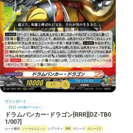
【D】ブースター
【D】その他ブースター
【D】デッキなど
【DPR】PRカード
1/1
ヴァンガード
【DZ】その他ブースター
ドラムバンカー･ドラゴン[RRR][DZ-TB0
1/007]
カード種別
レアリティ
グレード
ノーマルユニット
RRR
グレード2