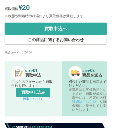
¥20
買取価格
状態や到着時の相場により買取価格は変動します。
買取申込へ
この商品に関するお問い合わせ
商品コード：
505404
01
02
STEP
STEP
買取申込
商品を送る
こちらのフォームから買取
梱包した商品を当店まで送
申込を行います。
付ください。
送料はお客様負担となり
買取申し込み
ますが、買取が成立した
場合には、所定の送料（
買取について
詳細はこちら
）を買取
金額に上乗せしてお支払
いたします。
関連商品
RELATED ITEM