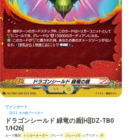
【D】ブースター
【D】その他ブースター
【D】デッキなど
【DPR】PRカード
1/1
ヴァンガード
【DZ】その他ブースター
ドラゴンシールド 緑竜の盾[H][DZ-TB0
1/H26]
カード種別
グレード
レアリティ
トリガーオーダー
グレード0
H