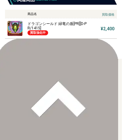
商品名
買取価格
ドラゴンシールド 緑竜の盾[PR][D-P
R/1415]
¥2,400
買取強化中
お支払い方法について
【クレジットカード決済】
各種ブランドのカードをご利用いただけます。
【PayPay】
【Paidy（後払い/コンビニ払い）】
【銀行振込】
お支払後の在庫確保となりますため、お早めにお支払をお願いし
ます。
なお、お支払口座は、注文確認メールに記載しております。
振込手数料はお客様負担となります。
ご注文より7日以内にお支払がない場合には、注文が自動的にキャ
ンセルされます。
【代金引換】
手数料290円（税込）を申し受けます。