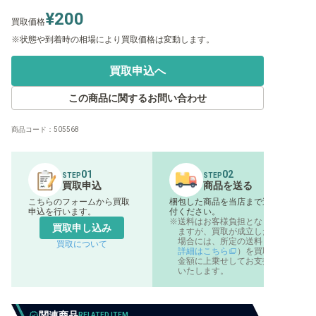
¥200
買取価格
状態や到着時の相場により買取価格は変動します。
買取申込へ
この商品に関するお問い合わせ
商品コード：
505568
01
02
STEP
STEP
買取申込
商品を送る
こちらのフォームから買取
梱包した商品を当店まで送
申込を行います。
付ください。
送料はお客様負担となり
買取申し込み
ますが、買取が成立した
場合には、所定の送料（
買取について
詳細はこちら
）を買取
金額に上乗せしてお支払
いたします。
関連商品
RELATED ITEM