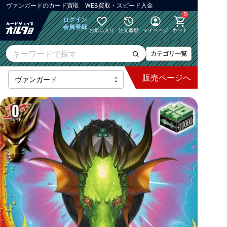
ヴァンガード
の
カード買取 WEB買取・スピード入金
0
ログイン
会員登録
お気に入り
注文履歴
マイページ
カート
カテゴリ一覧
販売
ページへ
最新弾
【DZ】ブースター
【DZ】その他ブースター
【DZ】デッキなど