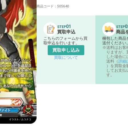
商品コード：
505640
01
0
STEP
STEP
買取申込
商品
こちらのフォームから買
梱包した商品
取申込を行います。
送付ください
送料はお客
買取申し込み
りますが、
した場合に
買取について
送料（
詳細
）を買取金
してお支払
す。