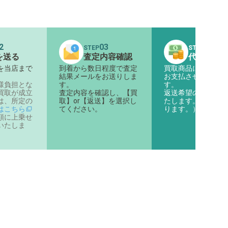
2
03
04
STEP
STEP
を送る
査定内容確認
代金のお
を当店まで
到着から数日程度で査定
買取商品に対する代
。
結果メールをお送りしま
お支払させていただ
様負担とな
す。
す。
買取が成立
査定内容を確認し、【買
返送希望の商品は返
は、所定の
取】or【返送】を選択し
たします。（着払い
はこちら
てください。
ります。）
額に上乗せ
いたしま