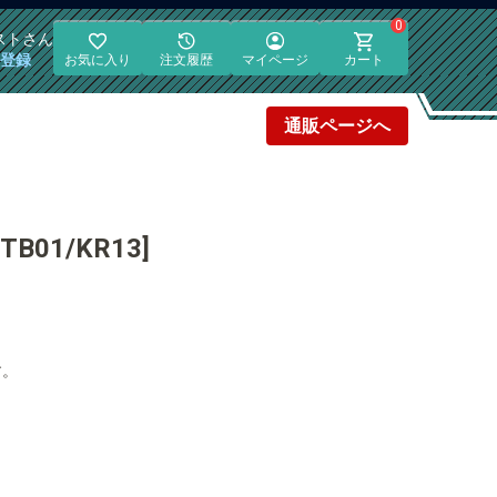
0
スト
さん
員登録
お気に入り
注文履歴
マイページ
カート
通販
ページへ
B01/KR13]
す。