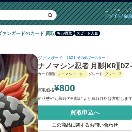
ようこそ、
ゲ
ログイン/ 会
ヴァンガード
のカード
買取
WEB買取
スピード入金
ヴァンガード
【DZ】その他ブースター
ナノマシン忍者 月影[KR][DZ-T
カード種別
ノーマルユニット
グレード
グレード2
¥800
買取価格
状態や到着時の相場により買取価格は変動しま
買取申込へ
この商品に関するお問い合わせ