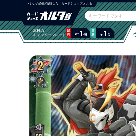
トレカの通販/買取なら、カードショップ オルタ
本日の
販
1
買
1
PT
倍
＋
%
キャンペーンレート
売
取